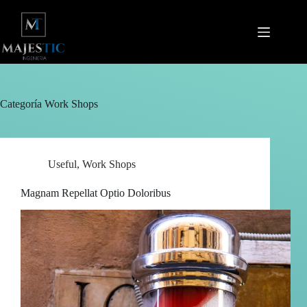
Saltar
al
contenido
Categoría
Work Shops
Useful
,
Work Shops
Magnam Repellat Optio Doloribus