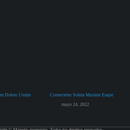
um Dolore Umnis
Consectetur Soluta Maxime Eaque
mayo 24, 2022
ight © Majestic ingenieria. Todos los derehos resevados