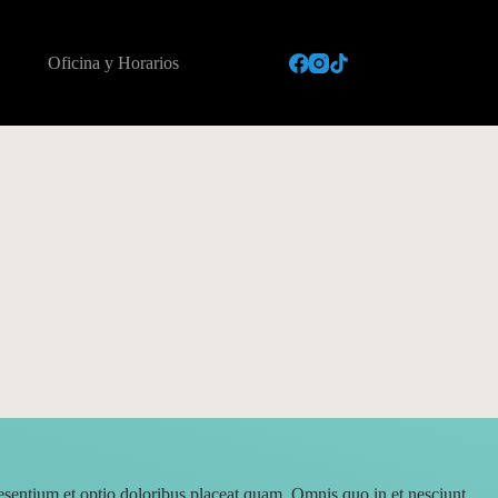
Oficina y Horarios
esentium et optio doloribus placeat quam. Omnis quo in et nesciunt