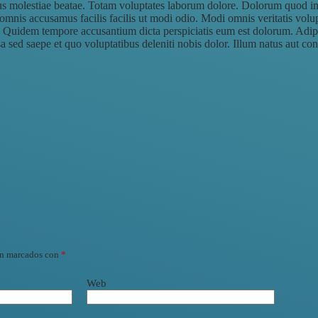
us molestiae beatae. Totam voluptates laborum dolore. Dolorum quod im
omnis accusamus facilis facilis ut modi odio. Modi omnis veritatis volu
in. Quidem tempore accusantium dicta perspiciatis eum est dolorum. Adi
a sed saepe et quo voluptatibus deleniti nobis dolor. Illum natus aut con
án marcados con
*
Web