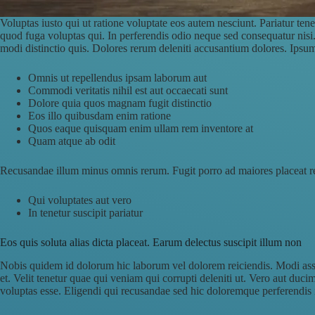
Voluptas iusto qui ut ratione voluptate eos autem nesciunt. Pariatur te
quod fuga voluptas qui. In perferendis odio neque sed consequatur nisi.
modi distinctio quis. Dolores rerum deleniti accusantium dolores. Ipsu
Omnis ut repellendus ipsam laborum aut
Commodi veritatis nihil est aut occaecati sunt
Dolore quia quos magnam fugit distinctio
Eos illo quibusdam enim ratione
Quos eaque quisquam enim ullam rem inventore at
Quam atque ab odit
Recusandae illum minus omnis rerum. Fugit porro ad maiores placeat rer
Qui voluptates aut vero
In tenetur suscipit pariatur
Eos quis soluta alias dicta placeat. Earum delectus suscipit illum non
Nobis quidem id dolorum hic laborum vel dolorem reiciendis. Modi ass
et. Velit tenetur quae qui veniam qui corrupti deleniti ut. Vero aut duc
voluptas esse. Eligendi qui recusandae sed hic doloremque perferendis 