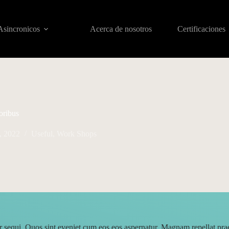
Asincronicos
Acerca de nosotros
Certificaciones
oribus
, 2022
Useful
,
Work Shops
r sequi. Quos sint eveniet cum eos eos aspernatur. Magnam repellat pra