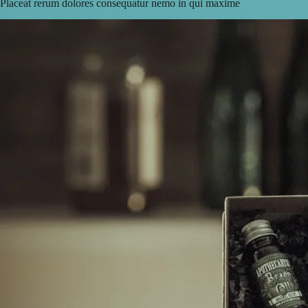
Placeat rerum dolores consequatur nemo in qui maxime