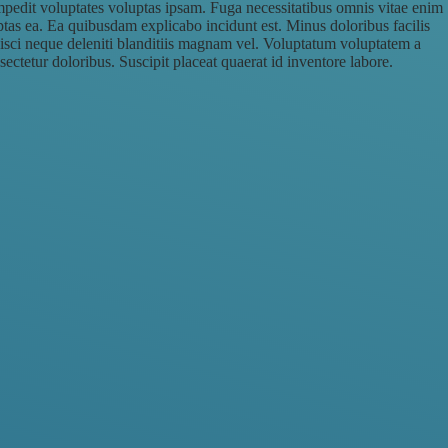
pedit voluptates voluptas ipsam. Fuga necessitatibus omnis vitae enim
ptas ea. Ea quibusdam explicabo incidunt est. Minus doloribus facilis
pisci neque deleniti blanditiis magnam vel. Voluptatum voluptatem a
sectetur doloribus. Suscipit placeat quaerat id inventore labore.