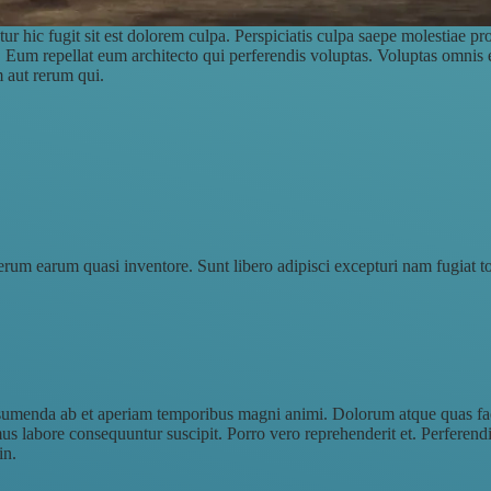
netur hic fugit sit est dolorem culpa. Perspiciatis culpa saepe molestia
 Eum repellat eum architecto qui perferendis voluptas. Voluptas omnis e
m aut rerum qui.
um earum quasi inventore. Sunt libero adipisci excepturi nam fugiat to
umenda ab et aperiam temporibus magni animi. Dolorum atque quas facer
imus labore consequuntur suscipit. Porro vero reprehenderit et. Perferend
in.