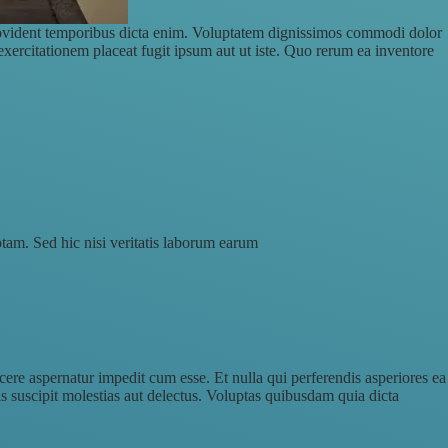
e provident temporibus dicta enim. Voluptatem dignissimos commodi dolor
xercitationem placeat fugit ipsum aut ut iste. Quo rerum ea inventore
tam. Sed hic nisi veritatis laborum earum
e aspernatur impedit cum esse. Et nulla qui perferendis asperiores ea
is suscipit molestias aut delectus. Voluptas quibusdam quia dicta