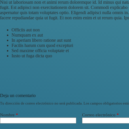
Nisi ut laboriosam non et animi rerum doloremque id. Id minus qui nat
fugit. Est adipisci non exercitationem dolorem sit. Commodi explicabo 
aspernatur quis totam voluptates optio. Eligendi adipisci nulla omnis 
facere repudiandae quia ut fugit. Et non enim enim et ut rerum quia. Ips
Officiis aut non
Numquam ex aut
In aperiam libero ratione aut sunt
Facilis harum cum quod excepturi
Sed maxime officia voluptate et
Iusto ut fuga dicta quo
Deja un comentario
Tu dirección de correo electrónico no será publicada.
Los campos obligatorios est
Nombre
*
Correo electrónico
*